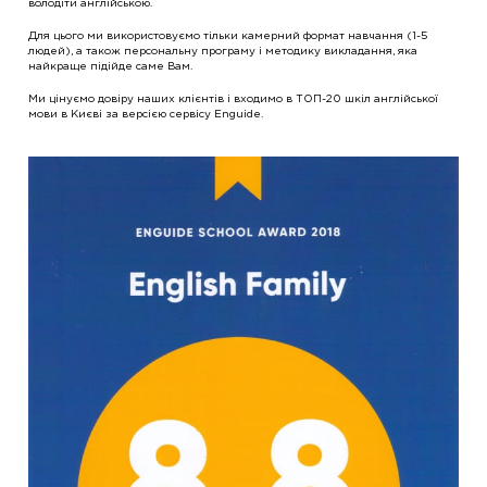
володіти англійською.
Для цього ми використовуємо тільки камерний формат навчання (1-5
людей), а також персональну програму і методику викладання, яка
найкраще підійде саме Вам.
Ми цінуємо довіру наших клієнтів і входимо в ТОП-20 шкіл англійської
мови в Києві за версією сервісу Enguide.