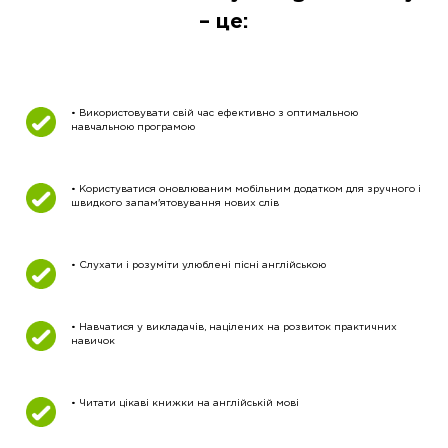
– це:
• Використовувати свій час ефективно з оптимальною
навчальною програмою
• Користуватися оновлюваним мобільним додатком для зручного і
швидкого запам'ятовування нових слів
• Слухати і розуміти улюблені пісні англійською
• Навчатися у викладачів, націлених на розвиток практичних
навичок
• Читати цікаві книжки на англійській мові