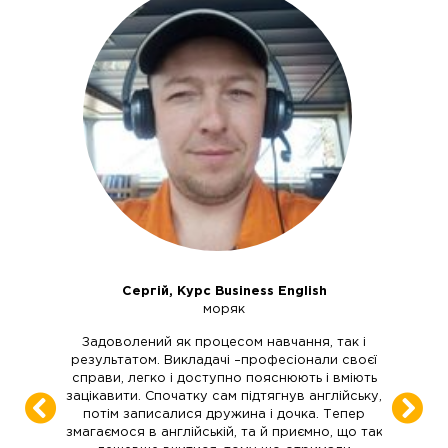
Сергій, Курс Business English
моряк
Задоволений як процесом навчання, так і
результатом. Викладачі –професіонали своєї
справи, легко і доступно пояснюють і вміють
зацікавити. Спочатку сам підтягнув англійську,
потім записалися дружина і дочка. Тепер
змагаємося в англійській, та й приємно, що так